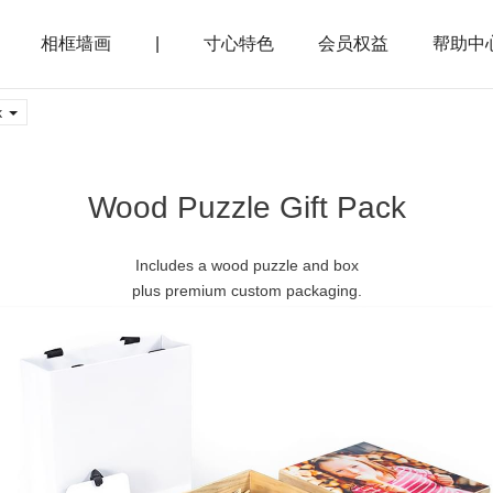
相框墙画
|
寸心特色
会员权益
帮助中
k
Wood Puzzle Gift Pack
Includes a wood puzzle and box
plus premium custom packaging.