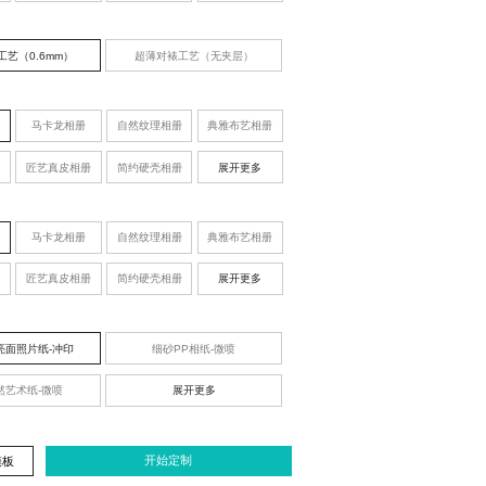
工艺（0.6mm）
超薄对裱工艺（无夹层）
马卡龙相册
自然纹理相册
典雅布艺相册
匠艺真皮相册
简约硬壳相册
展开更多
马卡龙相册
自然纹理相册
典雅布艺相册
匠艺真皮相册
简约硬壳相册
展开更多
亮面照片纸-冲印
细砂PP相纸-微喷
然艺术纸-微喷
展开更多
开始定制
模板