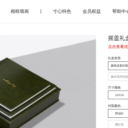
相框墙画
|
寸心特色
会员权益
帮助中
摇盖礼
点击查看优
礼盒材质
:
极致皮面封面
麻布系列封面
尺寸规格
:
11X14
封面颜色
:
奶油白
腮红粉