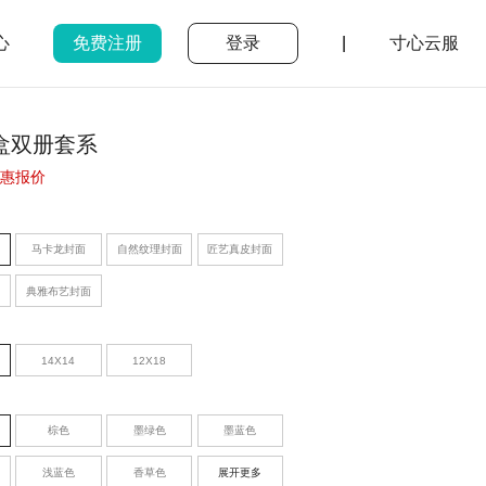
心
免费注册
登录
|
寸心云服
盒双册套系
惠报价
马卡龙封面
自然纹理封面
匠艺真皮封面
典雅布艺封面
14X14
12X18
棕色
墨绿色
墨蓝色
浅蓝色
香草色
展开更多