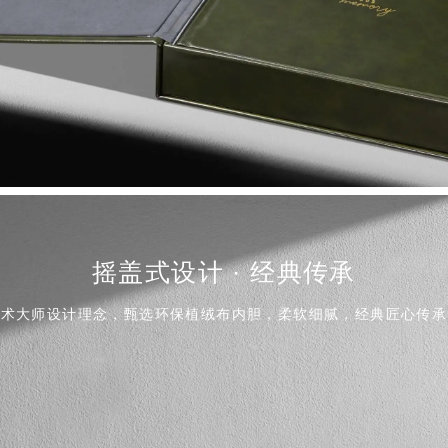
摇盖式设计 · 经典传承
艺术大师设计理念，甄选环保植绒布内胆，柔软细腻，经典匠心传承