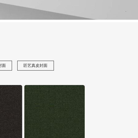
封面
匠艺真皮封面