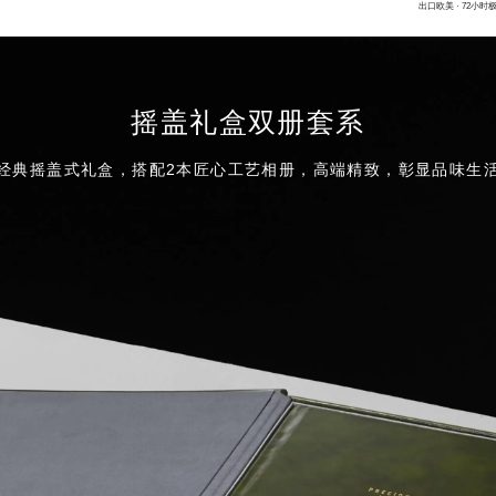
出口欧美 · 72小时
摇盖礼盒双册套系
经典摇盖式礼盒，搭配2本匠心工艺相册，高端精致，彰显品味生