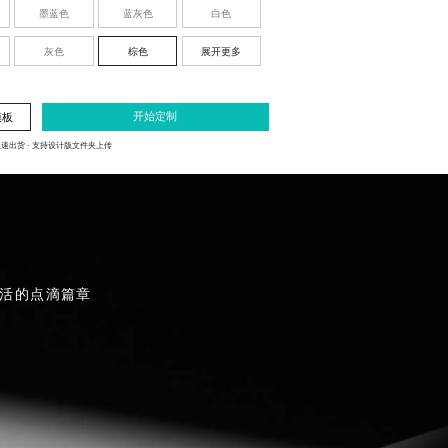
墨蓝色
蓝灰色
白色
灰色
棕色
展开更多
开始定制
模板
极速出货
· 支持设计版文件夹上传
活的点滴篇章