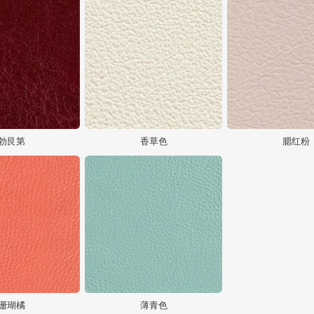
勃艮第
香草色
腮红粉
珊瑚橘
薄青色