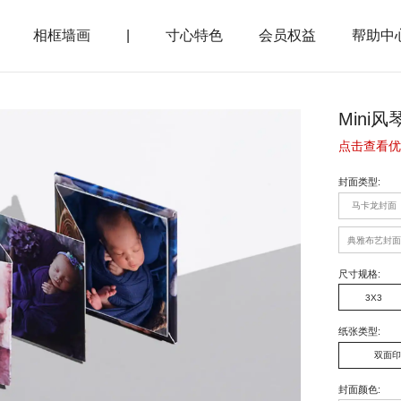
相框墙画
|
寸心特色
会员权益
帮助中
Mini风
点击查看优
封面类型
:
马卡龙封面
典雅布艺封面
尺寸规格
:
3X3
纸张类型
:
双面印
封面颜色
: