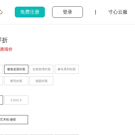
心
免费注册
登录
|
寸心云服
琴折
惠报价
极致皮面封面
自然纹理封面
麻布系列封面
硬壳封面
绒面封面
3.5X2.5
艺术纸-微喷