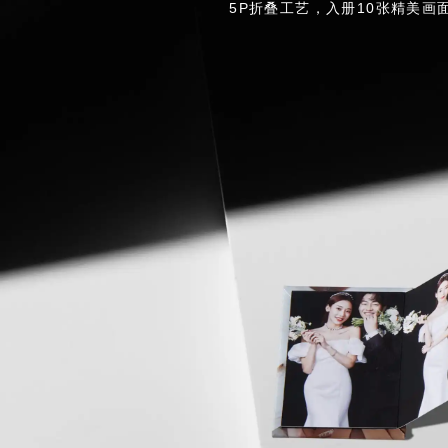
5P折叠工艺，入册10张精美