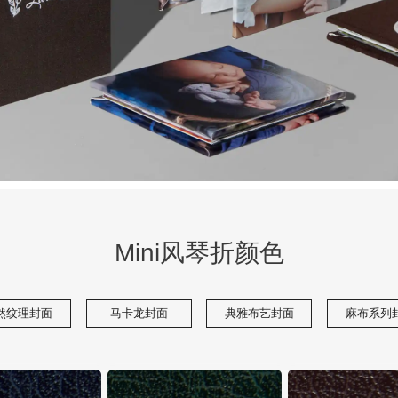
Mini风琴折颜色
然纹理封面
马卡龙封面
典雅布艺封面
麻布系列