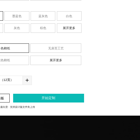
墨蓝色
蓝灰色
白色
灰色
棕色
展开更多
白色棉纸
无扉页工艺
黑色棉纸
展开更多
+
开始定制
模板
极速出货
· 支持设计版文件夹上传