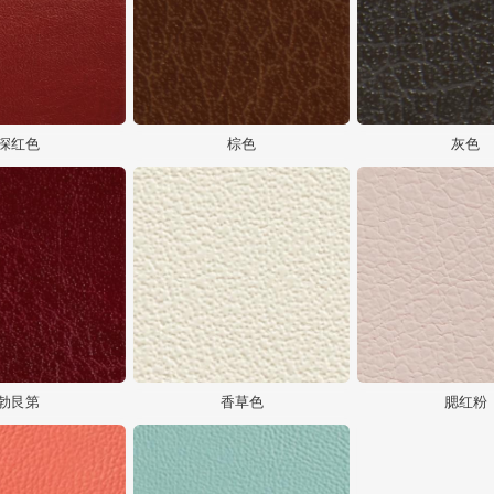
深红色
棕色
灰色
勃艮第
香草色
腮红粉