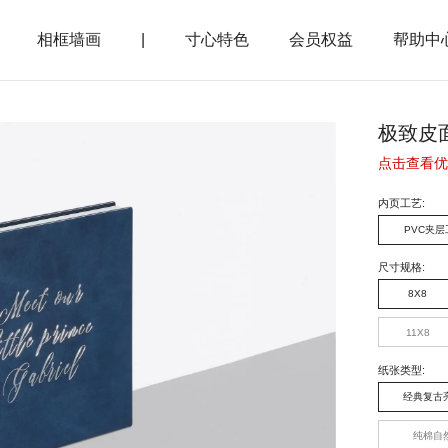
相框墙画
|
寸心特色
会员权益
帮助中
极致皮
点击查看优
内页工艺
:
PVC夹层
尺寸规格
:
8X8
11X8
纸张类型
:
经典复古
纯棉自