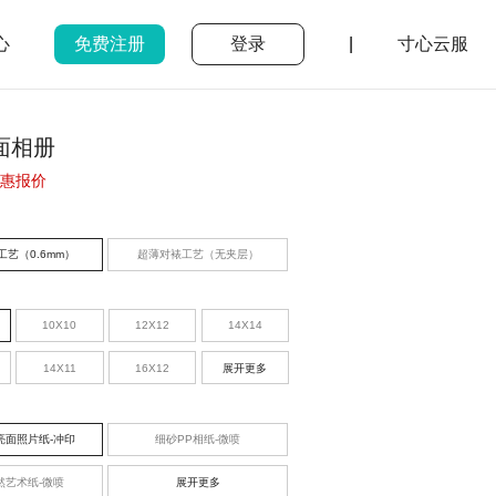
心
免费注册
登录
|
寸心云服
面相册
惠报价
工艺（0.6mm）
超薄对裱工艺（无夹层）
10X10
12X12
14X14
14X11
16X12
展开更多
亮面照片纸-冲印
细砂PP相纸-微喷
然艺术纸-微喷
展开更多