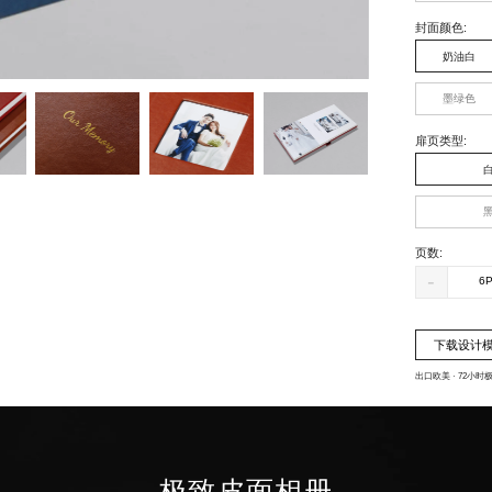
封面颜色
:
奶油白
墨绿色
扉页类型
:
页数
:
-
下载设计
出口欧美 · 72小时
极致皮面相册