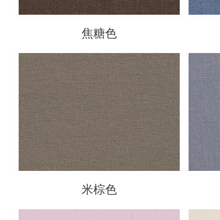
焦糖色
米棕色