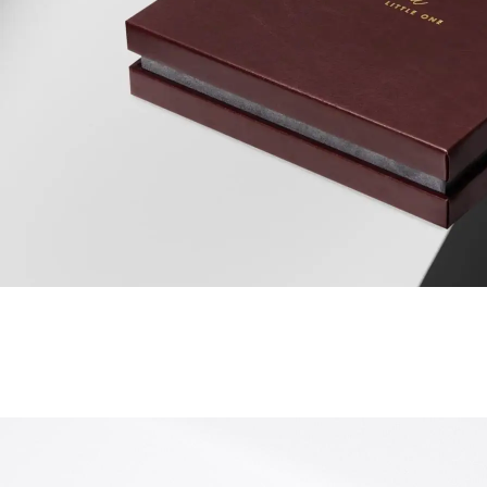
经典开窗工艺 以
高低款礼盒 