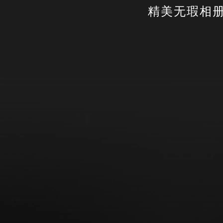
精美无瑕相