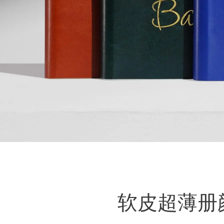
软皮超薄册