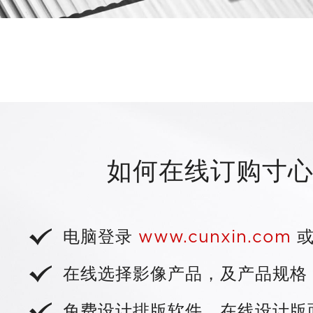
4种经典扉页工艺 
内页超薄艺术
无缝衔接扉页装订工艺，精选棉柔
如何在线订购寸
面，灯片纸若隐若现，
经典内页平开工艺，跨页设计浑然
订，轻薄一
+
电脑登录
www.cunxin.com
或
深入了解 扉页
在线选择影像产品，及产品规格
免费设计排版软件，在线设计版