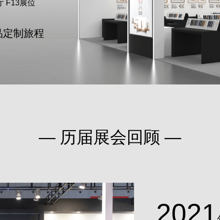
 F13展位
品定制旅程
— 历届展会回顾 —
2021