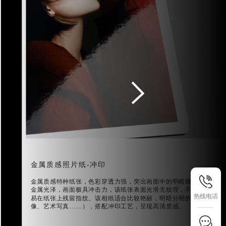
金属质感照片纸-冲印
金属质感特种纸张，色彩穿透力强，突出画面中的明暗细节，纸张具
金属光泽，画面极具冲击力，该纸张表面光滑无纹理，不宜直接用手
热线电话
易在纸张上残留指纹。该相纸适合比较艳丽，明暗分明的色彩照片（
像、艺术写真……），搭配冲印工艺，呈现高清质感。