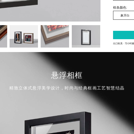
框条颜色
:
象牙白
出口欧美 · 72小时
悬浮相框
精致立体式悬浮美学设计，时尚与经典框画工艺智慧结晶