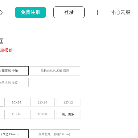
心
免费注册
登录
|
寸心云服
框
惠报价
古亮面纸-冲印
纯棉自然艺术纸-微喷
光艺术纸-微喷
10X24
11X14
12X12
16X16
16X20
展开更多
（窄边19mm）
原木框条（标准19mm）