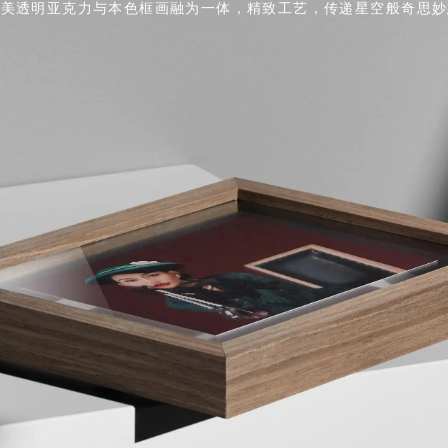
精美透明亚克力与本色框画融为一体，精致工艺，传递星空般奇思妙