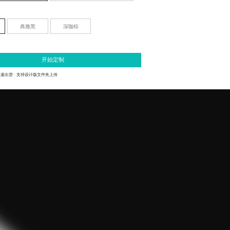
典雅黑
深咖棕
开始定制
极速出货
· 支持设计版文件夹上传