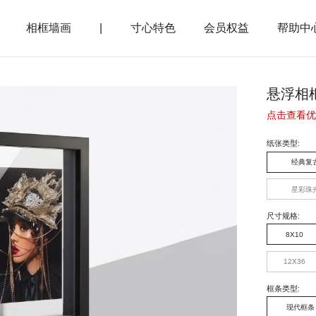
相框墙画
|
寸心特色
会员权益
帮助中
悬浮相
点击查看优
纸张类型
:
经典复
星彩珠
尺寸规格
:
8X10
12X36
框条类型
:
现代框条