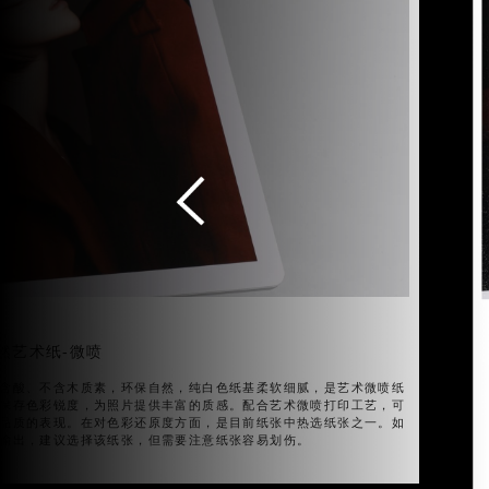
然艺术纸-微喷
含酸、不含木质素，环保自然，纯白色纸基柔软细腻，是艺术微喷纸
保存色彩锐度，为照片提供丰富的质感。配合艺术微喷打印工艺，可
品质的表现。在对色彩还原度方面，是目前纸张中热选纸张之一。如
输出，建议选择该纸张，但需要注意纸张容易划伤。