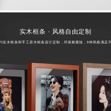
实木框条 · 风格自由定制
约实木框条和手工原木框条设计定制，环保耐腐蚀，9种风格满足