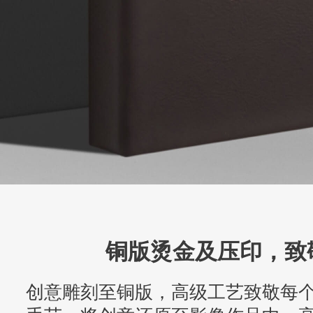
铜版烫金及压印，致
创意雕刻至铜版，高级工艺致敬每