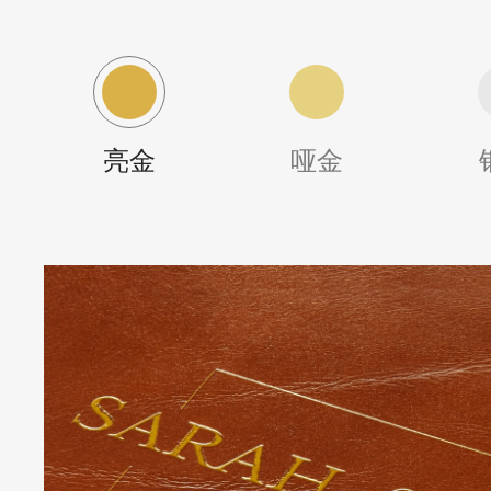
亮金
哑金