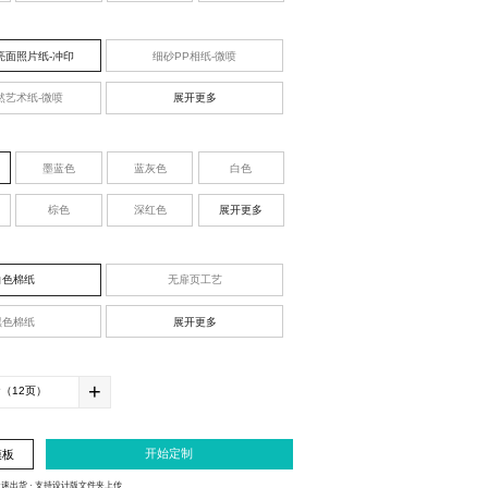
亮面照片纸-冲印
细砂PP相纸-微喷
然艺术纸-微喷
展开更多
墨蓝色
蓝灰色
白色
棕色
深红色
展开更多
白色棉纸
无扉页工艺
黑色棉纸
展开更多
+
开始定制
模板
极速出货
· 支持设计版文件夹上传