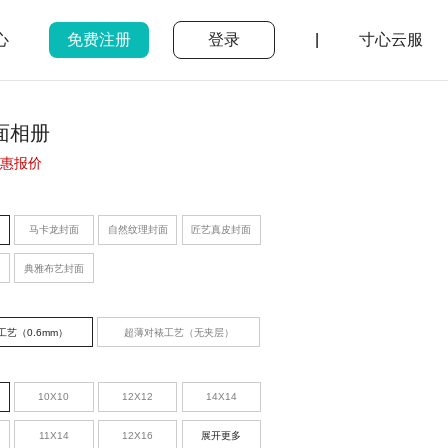
心
免费注册
登录
|
寸心云服
面相册
惠报价
马卡龙封面
自然纹理封面
匠艺真皮封面
典雅布艺封面
工艺（0.6mm）
超薄对裱工艺（无夹层）
10X10
12X12
14X14
11X14
12X16
展开更多