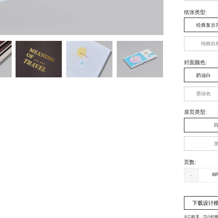
纸张类型
:
经典复古
纯棉自
封面颜色
:
奶油白
墨绿色
扉页类型
:
页数
:
-
下载设计
出口欧美 · 72小时