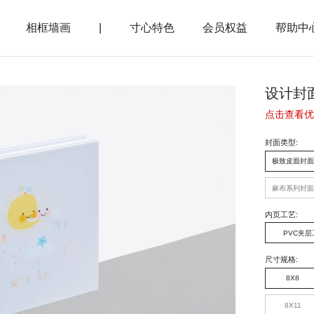
相框墙画
|
寸心特色
会员权益
帮助中
设计封
点击查看优
封面类型
:
极致皮面封面
麻布系列封面
内页工艺
:
PVC夹层
尺寸规格
:
8X8
8X11