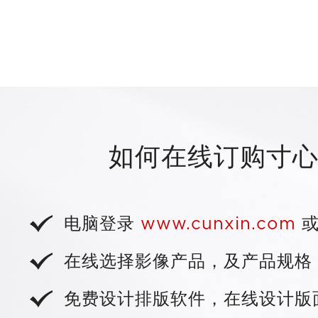
纹理工艺 · 
百变工艺 封面设
5种纹理可选，每种纹理回馈不一
4种经典扉页工艺 
册在视觉中
烫金、UV打印、激光打标，专属
内页艺术装
感相册活灵活
无缝衔接扉页装订工艺，精选棉柔
如何在线订购寸
深入了解 封面纹理
面，灯片纸若隐若现，
行业精工平开工艺，跨页设计
+
深入了解 烫金
0.6mmPVC材质，以
+
电脑登录
www.cunxin.com
或
深入了解 扉页
+
深入了解 UV
+
深入了解 内页
在线选择影像产品，及产品规格
免费设计排版软件，在线设计版