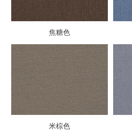
焦糖色
米棕色