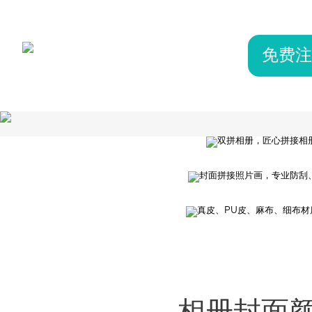
免费注
双拼相
精美照片 · 
相册封面与硬壳设计结合，个性拼
多样封面 · 
打造
封面拼接照片画，专业防刮、防潮