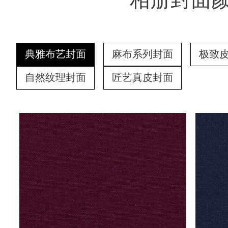
相册封面
印证百年画
意大利进口真皮、时尚PU皮、环
色设计，高品质
典雅布艺封面
麻布系列封面
极致
自然纹理封面
匠艺真皮封面