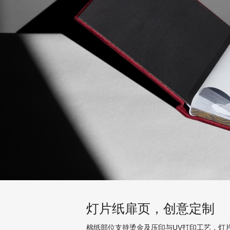
灯片纸扉页，创意定制
棉纸部位支持烫金及压印与UV打印工艺，灯