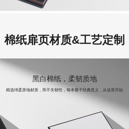
棉纸扉页材质&工艺定制
黑白棉纸，柔韧质地
精选绵柔质地材质，而不失韧性，每本册子经典意义，从这里开始