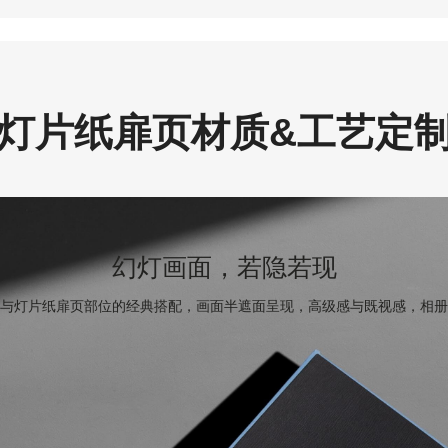
灯片纸扉页材质&工艺定
幻灯画面，若隐若现
与灯片纸扉页部位的经典搭配，画面半遮面呈现，高级感与既视感，相册